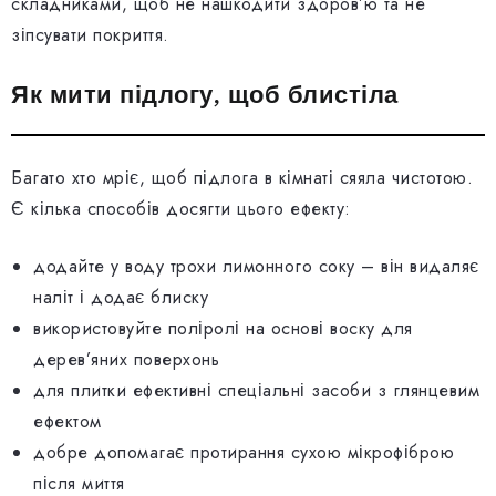
складниками, щоб не нашкодити здоров’ю та не
зіпсувати покриття.
Як мити підлогу, щоб блистіла
Багато хто мріє, щоб підлога в кімнаті сяяла чистотою.
Є кілька способів досягти цього ефекту:
додайте у воду трохи лимонного соку – він видаляє
наліт і додає блиску
використовуйте поліролі на основі воску для
дерев’яних поверхонь
для плитки ефективні спеціальні засоби з глянцевим
ефектом
добре допомагає протирання сухою мікрофіброю
після миття