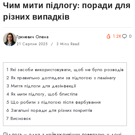
Чим мити підлогу: поради для
різних випадків
1.2K
0
Гриневич Олена
21 Серпня 2025
3 Mins Read
1
Які засоби використовувати, щоб не було розводів
2
Як правильно доглядати за підлогою з ламінату
3
Миття підлоги для дезінфекції
4
Як мити підлогу, щоб блистіла
5
Що робити з підлогою після фарбування
6
Загальні поради для різних покриттів
7
Висновок
Підлога – одна з найважливіших поверхонь у домі,