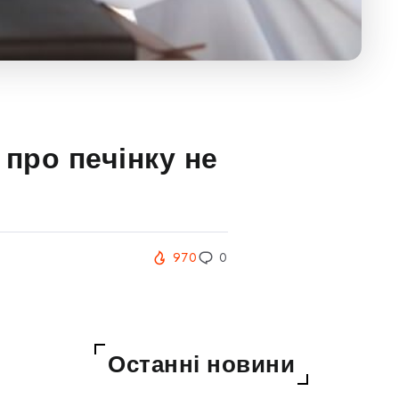
 про печінку не
970
0
Останні новини