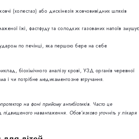
жовчі (холестаз) або дискінезія жовчовивідних шляхів
женої їжі, фастфуду та солодких газованих напоїв змушу
 ударом по печінці, яка першою бере на себе
риклад, біохімічного аналізу крові, УЗД органів черевної
ма і чи потрібне медикаментозне втручання.
протектор на фоні прийому антибіотиків. Часто це
д підвищеного навантаження. Обов’язково уточніть у лікаря
 для дітей