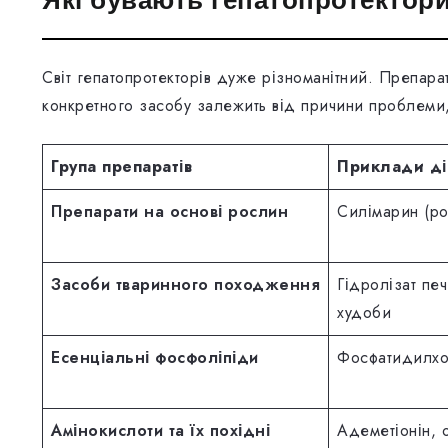
Світ гепатопротекторів дуже різноманітний. Препара
конкретного засобу залежить від причини проблеми, 
Група препаратів
Приклади ді
Препарати на основі рослин
Силімарин (ро
Засоби тваринного походження
Гідролізат печ
худоби
Есенціальні фосфоліпіди
Фосфатидилхо
Амінокислоти та їх похідні
Адеметіонін, 