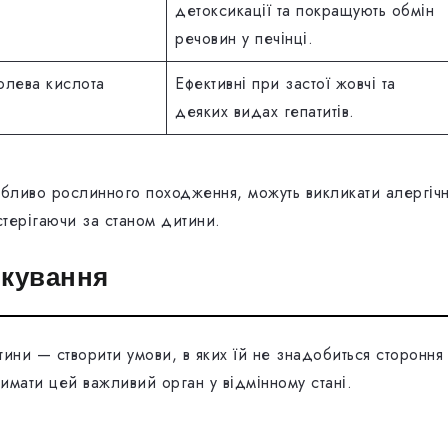
детоксикації та покращують обмін
речовин у печінці.
олева кислота
Ефективні при застої жовчі та
деяких видах гепатитів.
обливо рослинного походження, можуть викликати алергічн
стерігаючи за станом дитини.
ікування
ини — створити умови, в яких їй не знадобиться стороння
имати цей важливий орган у відмінному стані.