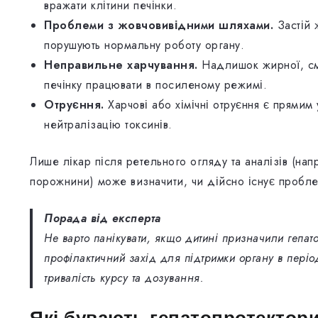
вражати клітини печінки.
Проблеми з жовчовивідними шляхами.
Застій 
порушують нормальну роботу органу.
Неправильне харчування.
Надлишок жирної, сма
печінку працювати в посиленому режимі.
Отруєння.
Харчові або хімічні отруєння є прямим
нейтралізацію токсинів.
Лише лікар після ретельного огляду та аналізів (нап
порожнини) може визначити, чи дійсно існує пробле
Порада від експерта
Не варто панікувати, якщо дитині призначили гепато
профілактичний захід для підтримки органу в періо
тривалість курсу та дозування.
Які бувають гепатопротектори