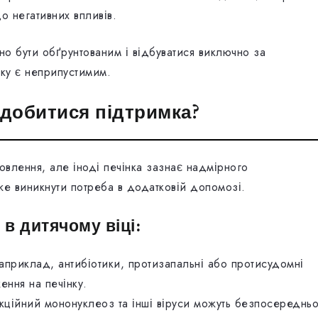
о негативних впливів.
но бути обґрунтованим і відбуватися виключно за
ку є неприпустимим.
адобитися підтримка?
овлення, але іноді печінка зазнає надмірного
же виникнути потреба в додатковій допомозі.
в дитячому віці:
априклад, антибіотики, протизапальні або протисудомні
ення на печінку.
екційний мононуклеоз та інші віруси можуть безпосереднь