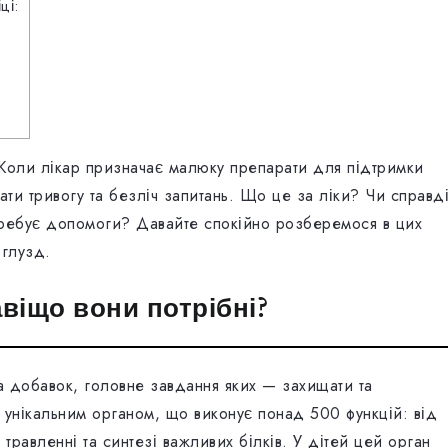
ці:
 Коли лікар призначає малюку препарати для підтримки
ати тривогу та безліч запитань. Що це за ліки? Чи справд
отребує допомоги? Давайте спокійно розберемося в цих
 глузд.
авіщо вони потрібні?
а добавок, головне завдання яких — захищати та
є унікальним органом, що виконує понад 500 функцій: від
в травленні та синтезі важливих білків. У дітей цей орган