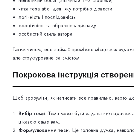
невеликий обсяг (зазвичай 1–2 сторінки)
чітка теза або ідея, яку потрібно довести
логічність і послідовність
емоційність та образність викладу
особистий стиль автора
Таким чином, есе займає проміжне місце між художні
але структуроване за змістом.
Покрокова інструкція створен
Щоб зрозуміти, як написати есе правильно, варто до
Вибір теми
. Тема може бути задана викладачем 
цікавою саме вам.
Формулювання тези
. Це головна думка, навколо 