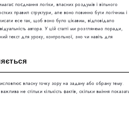
магає поєднання логіки, власних роздумів і вільного
стких правил структури, але воно повинно бути логічним і
аписати есе так, щоб воно було цікавим, відповідало
ідуальність автора. У цій статті ми розглянемо поради,
ний текст для уроку, контрольної, зно чи навіть для
няється
висловлює власну точку зору на задану або обрану тему.
важлива не стільки кількість фактів, скільки вміння показат