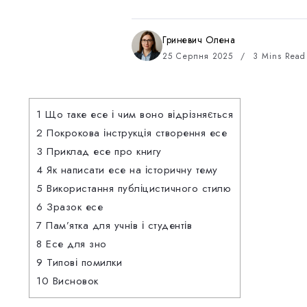
Гриневич Олена
25 Серпня 2025
3 Mins Read
1
Що таке есе і чим воно відрізняється
2
Покрокова інструкція створення есе
3
Приклад есе про книгу
4
Як написати есе на історичну тему
5
Використання публіцистичного стилю
6
Зразок есе
7
Пам’ятка для учнів і студентів
8
Есе для зно
9
Типові помилки
10
Висновок