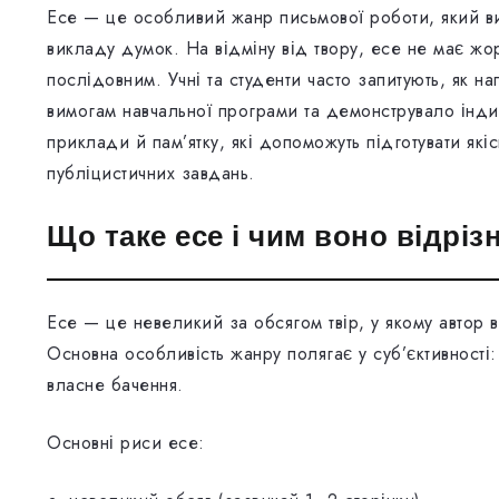
Есе — це особливий жанр письмової роботи, який ви
викладу думок. На відміну від твору, есе не має жор
послідовним. Учні та студенти часто запитують, як н
вимогам навчальної програми та демонструвало індив
приклади й пам’ятку, які допоможуть підготувати якіс
публіцистичних завдань.
Що таке есе і чим воно відріз
Есе — це невеликий за обсягом твір, у якому автор 
Основна особливість жанру полягає у суб’єктивності: 
власне бачення.
Основні риси есе: