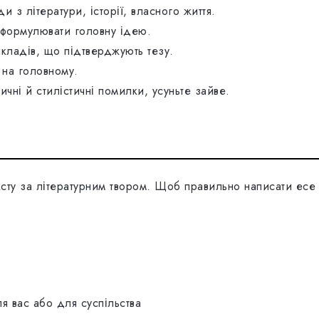
и з літератури, історії, власного життя.
і сформулювати головну ідею.
икладів, що підтверджують тезу.
 на головному.
ичні й стилістичні помилки, усуньте зайве.
ксту за літературним твором. Щоб правильно написати есе
я вас або для суспільства