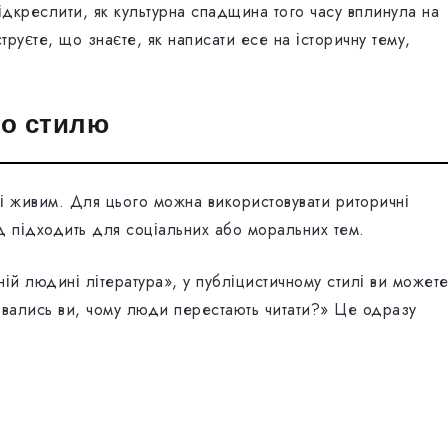
підкреслити, як культурна спадщина того часу вплинула на
руєте, що знаєте, як написати есе на історичну тему,
го стилю
 і живим. Для цього можна використовувати риторичні
д підходить для соціальних або моральних тем.
ній людині література», у публіцистичному стилі ви может
лювались ви, чому люди перестають читати?» Це одразу