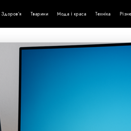
Здоров’я
Тварини
Мода і краса
Техніка
Різн