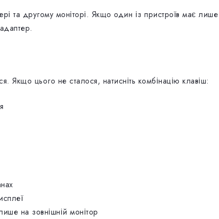
ері та другому моніторі. Якщо один із пристроїв має лише
 адаптер.
я. Якщо цього не сталося, натисніть комбінацію клавіш:
я
анах
исплеї
ише на зовнішній монітор