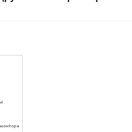
мі
монітора