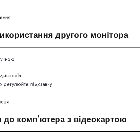
ення
икористання другого монітора
учною:
 дисплеїв
о регулюйте підставку
ісця
 до комп’ютера з відеокартою