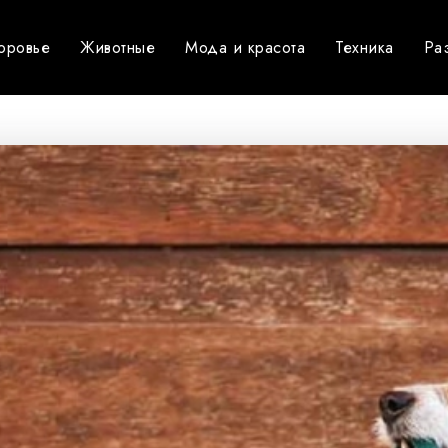
оровье
Животные
Мода и красота
Техника
Ра