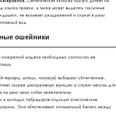
материалов.
Синтетическая экокожа быстро дубеет на
од язычок пряжки, а также может выделять токсичные
 «дышит», не вызывает раздражений и служит в разы
интажный вид.
аные ошейники
е конкретной модели необходимо соотносить ее
томца.
й-терьеры, шпицы, чихуахуа) выбирают облегченные,
олняет скорее декоративную функцию и служит местом для
и на шею таких собак нежелательны.
и и молодых лабрадоров подходят классические
ширины. Они обеспечивают оптимальный баланс между