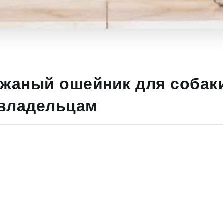
ожаный ошейник для собаки
владельцам