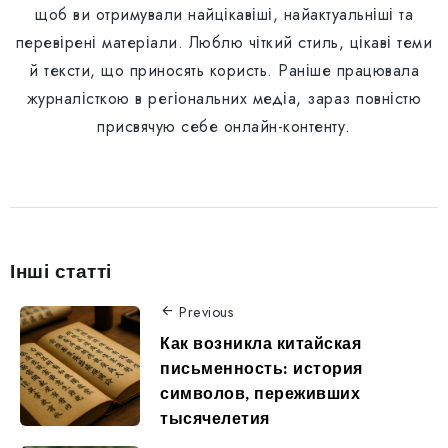
щоб ви отримували найцікавіші, найактуальніші та
перевірені матеріали. Люблю чіткий стиль, цікаві теми
й тексти, що приносять користь. Раніше працювала
журналісткою в регіональних медіа, зараз повністю
присвячую себе онлайн-контенту.
Інші статті
Previous
Как возникла китайская
письменность: история
символов, переживших
тысячелетия