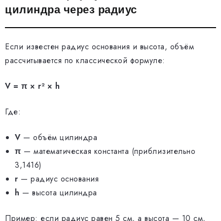
цилиндра через радиус
Если известен радиус основания и высота, объём
рассчитывается по классической формуле:
V = π × r² × h
Где:
V
— объём цилиндра
π
— математическая константа (приблизительно
3,1416)
r
— радиус основания
h
— высота цилиндра
Пример: если радиус равен 5 см, а высота — 10 см,